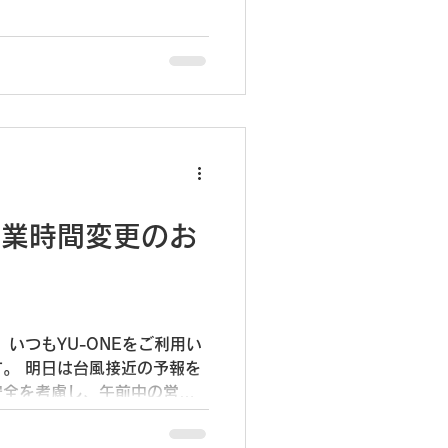
「LINE友達追加」ボタンをク
お気軽に友だち追加してくだ
営業時間変更のお
いつもYU-ONEをご利用い
。 明日は台風接近の予報を
安全を考慮し、午前中の営業
 ■営業時間 13:00～
ュー販売につきましては、準備