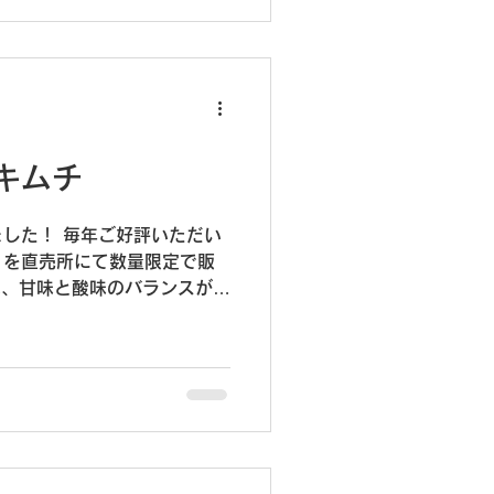
今回はお休みとさせていただ
ていたお客様にはご迷惑をお
のほどよろしくお願いいたし
を付けてお過ごしください。
キムチ
した！ 毎年ご好評いただい
」を直売所にて数量限定で販
汁に旨辛ヤンニョムが重なり
にコクがあり、あと引く味わ
サラダとして、これからの季
の季節限定の味を、ぜひお楽