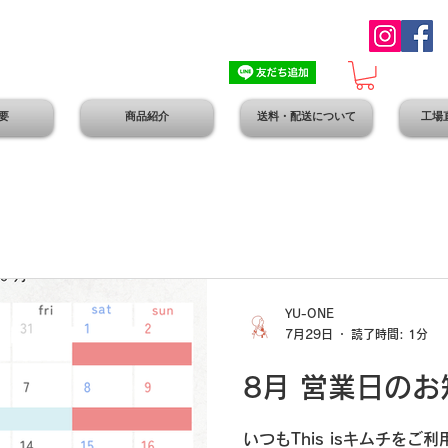
要
商品紹介
送料・配送について
工場
YU-ONE
7月29日
読了時間: 1分
8月 営業日のお
いつもThis isキムチを