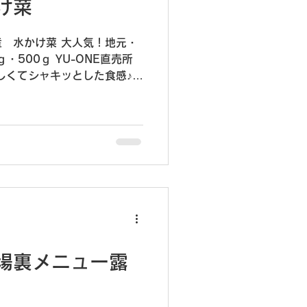
け菜
 水かけ菜 大人気！地元・
・500ｇ YU-ONE直売所
しくてシャキッとした食感♪
す！ 気になる方は、ぜひお
しております♪
場裏メニュー露