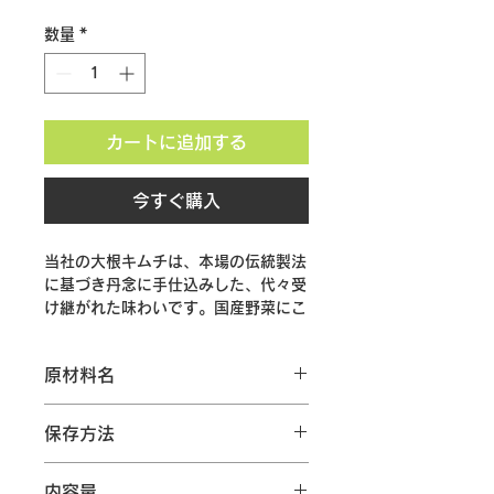
数量
*
カートに追加する
今すぐ購入
当社の大根キムチは、本場の伝統製法
に基づき丹念に手仕込みした、代々受
け継がれた味わいです。国産野菜にこ
だわり、**発酵とともに深まる味の変
化を堪能できるほか、大根のシャキッ
原材料名
とした快い音までお楽しみいただけま
す。**さっぱりとした口当たりの中に
だいこん（国産）、漬け原材料【唐辛
しっかりとした旨味があり、ご飯のお
保存方法
子粉、エビ塩辛、魚醤（イワシエキ
供やおつまみに最適です。
ス、食塩、ぶどう糖）、小ネギ、もち
要冷蔵（10℃以下）
米粉、小麦粉、梅エキス、梨、りん
内容量