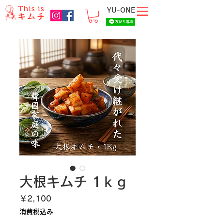
YU-ONE
大根キムチ 1ｋｇ
価
￥2,100
格
消費税込み